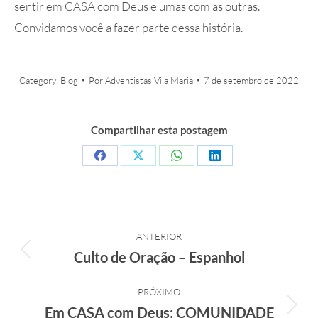
sentir em CASA com Deus e umas com as outras.
Convidamos você a fazer parte dessa história.
Category:
Blog
Por
Adventistas Vila Maria
7 de setembro de 2022
Compartilhar esta postagem
Compartilhar
Compartilhar
Compartilhar
Compartilhar
isto
isto
isto
isto
Facebook
X
WhatsApp
LinkedIn
Navegação
ANTERIOR
de
Culto de Oração – Espanhol
Post
post:
anterior:
PRÓXIMO
Em CASA com Deus: COMUNIDADE
Próximo