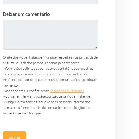
Deixar um comentário
O site dos Adventistas de Munique respeita a sua privacidade
e utiliza seus dados pessoais apenas para fornecer
informações solicitadas por você ou contatá-lo sobre outras
informações e assuntos que possam ser do seu interesse.
Você pode deixar de receber nossas comunicações a qualquer
momento.
Para saber mais, confira nosso
Termo de Privacidade
.
Ao clicar em "enviar", você autoriza que os Adventistas de
Munique armazene e trate os dados pessoais informados
acima para fornecimento de conteúdo e comunicação dos
Adventistas de Munique.
CAPTCHA