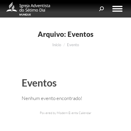
Search:
Arquivo:
Eventos
Você está aqui:
Início
Evento
Eventos
Nenhum evento encontrado!
Powered by
Modern Events Calendar